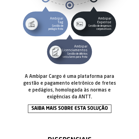
Ambipar
Ambipar
Tag
Expense
Gestão de
Gestão de despesas
pedágio frota
corporativas
Ambipar
Licenciamentos
Gestão de débitos
veiculares para frota
A Ambipar Cargo é uma plataforma para
gestão e pagamento eletrônico de fretes
e pedágios, homologada às normas e
exigências da ANTT.
SAIBA MAIS SOBRE ESTA SOLUÇÃO