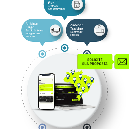
Flex
Gestão de
Abastecimento
Ambipar
Ambipar
Cargo
Tracking
Gestão de frete e
Rastreador
pedágios para
e fadiga
terceiros