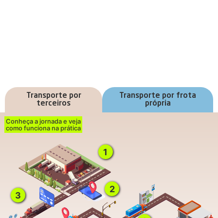
Transporte por
Transporte por frota
terceiros
própria
Conheça a jornada e veja
como funciona na prática
1
2
3