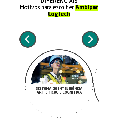
DIFERENCIAIS
Motivos para escolher
Ambipar
Logtech
100
DE ACORD
ANTT (A
TRANSPO
SISTEMA DE INTELIGÊNCIA
ARTICIFICAL E COGNITIVA