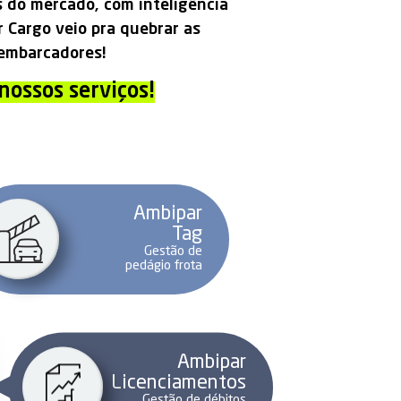
 do mercado, com inteligência
 Cargo veio pra quebrar as
e embarcadores!
nossos serviços!
Ambipar
Tag
Gestão de
pedágio frota
Ambipar
Licenciamentos
Gestão de débitos