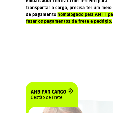
embarcador
contrata um terceiro para
transportar a carga, precisa ter um meio
de pagamento
homologado pela ANTT pa
fazer os pagamentos de frete e pedágio.
AMBIPAR CARGO
Gestão de Frete