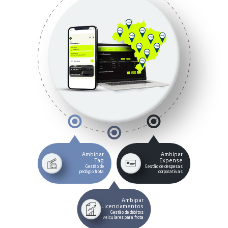
Ambipar
Ambipar
Tag
Expense
Gestão de
Gestão de despesas
pedágio frota
corporativas
Ambipar
Licenciamentos
Gestão de débitos
veiculares para frota