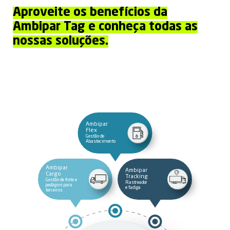
Aproveite os benefícios da
Ambipar Tag e conheça todas as
nossas soluções.
Ambipar
Flex
Gestão de
Abastecimento
Ambipar
Ambipar
Cargo
Tracking
Gestão de frete e
Rastreador
pedágios para
e fadiga
terceiros