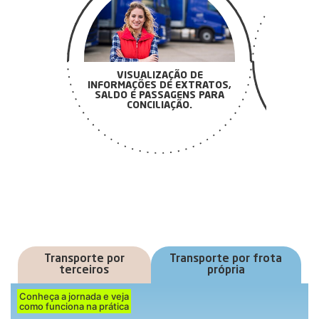
PAGUE SE
ACEITA EM
COMPEN
CARBONO
VISUALIZAÇÃO DE
INFORMAÇÕES DE EXTRATOS,
SALDO E PASSAGENS PARA
CONCILIAÇÃO.
Transporte por
Transporte por frota
terceiros
própria
Conheça a jornada e veja
como funciona na prática