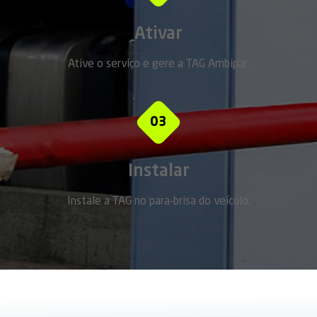
Ativar
Ative o serviço e gere a TAG Ambipar.
03
Instalar
Instale a TAG no para-brisa do veículo.